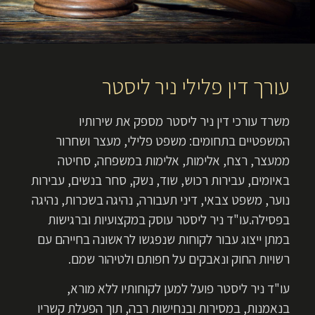
עורך דין פלילי ניר ליסטר
משרד עורכי דין ניר ליסטר מספק את שירותיו
המשפטיים בתחומים: משפט פלילי, מעצר ושחרור
ממעצר, רצח, אלימות, אלימות במשפחה, סחיטה
באיומים, עבירות רכוש, שוד, נשק, סחר בנשים, עבירות
נוער, משפט צבאי, דיני תעבורה, נהיגה בשכרות, נהיגה
בפסילה.עו"ד ניר ליסטר עוסק במקצועיות וברגישות
במתן ייצוג עבור לקוחות שנפגשו לראשונה בחייהם עם
רשויות החוק ונאבקים על חפותם ולטיהור שמם.
עו"ד ניר ליסטר פועל למען לקוחותיו ללא מורא,
בנאמנות, במסירות ובנחישות רבה, תוך הפעלת קשריו